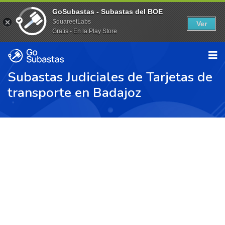
GoSubastas - Subastas del BOE
SquareetLabs
Ver
Gratis - En la Play Store
Subastas Judiciales de Tarjetas de
transporte en Badajoz