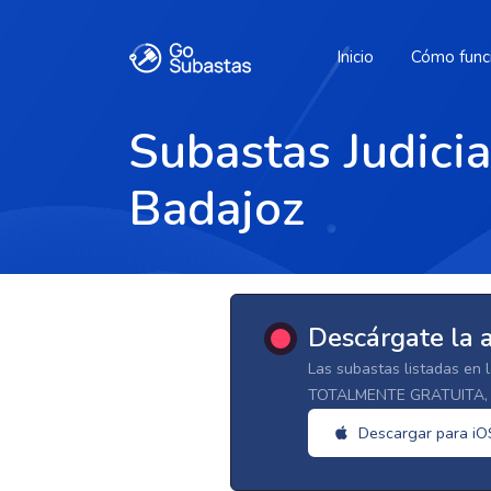
Inicio
Cómo func
Subastas Judici
Badajoz
Descárgate la 
Las subastas listadas en 
TOTALMENTE GRATUITA, d
Descargar para iO