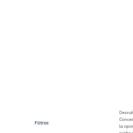
Descub
Concesi
Filtros
la opor