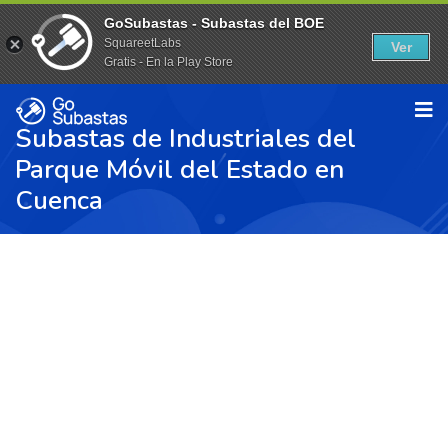
GoSubastas - Subastas del BOE
SquareetLabs
Ver
Gratis - En la Play Store
Subastas de Industriales del
Parque Móvil del Estado en
Cuenca