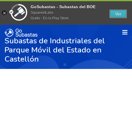
GoSubastas - Subastas del BOE
SquareetLabs
Ver
Gratis - En la Play Store
Subastas de Industriales del
Parque Móvil del Estado en
Castellón