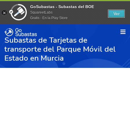
GoSubastas - Subastas del BOE
SquareetLabs
Ver
Gratis - En la Play Store
Subastas de Tarjetas de
transporte del Parque Móvil del
Estado en Murcia