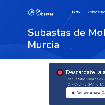
Inicio
Cómo func
Subastas de Mob
Murcia
Descárgate la 
Las subastas listadas en 
TOTALMENTE GRATUITA, d
Descargar para iO