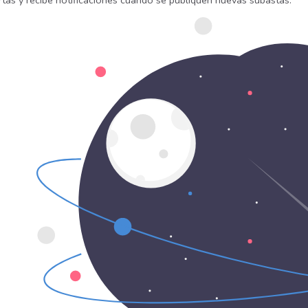
rtas y recibe notificaciones cuando se publiquen nuevas subastas.