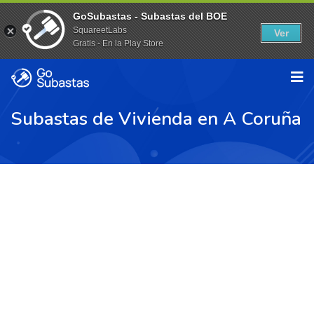
GoSubastas - Subastas del BOE
SquareetLabs
Ver
Gratis - En la Play Store
Subastas de Vivienda en A Coruña