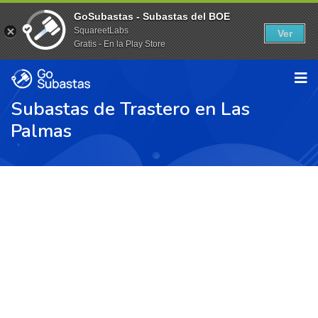
GoSubastas - Subastas del BOE
SquareetLabs
Ver
Gratis - En la Play Store
Subastas de Trastero en Las
Palmas