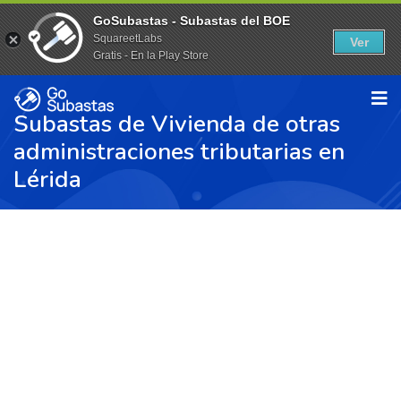
GoSubastas - Subastas del BOE
SquareetLabs
Ver
Gratis - En la Play Store
Subastas de Vivienda de otras
administraciones tributarias en
Lérida