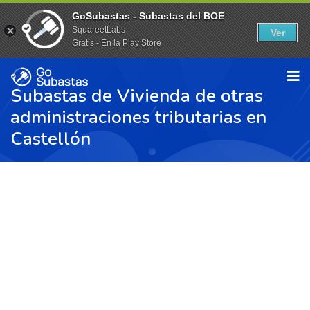
GoSubastas - Subastas del BOE
SquareetLabs
Ver
Gratis - En la Play Store
Subastas de Vivienda de otras
administraciones tributarias en
Castellón