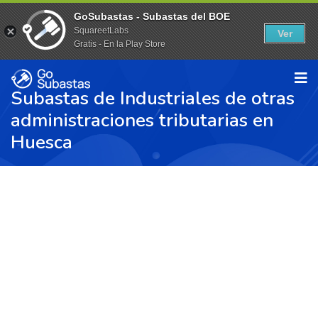
GoSubastas - Subastas del BOE
SquareetLabs
Ver
Gratis - En la Play Store
Subastas de Industriales de otras
administraciones tributarias en
Huesca