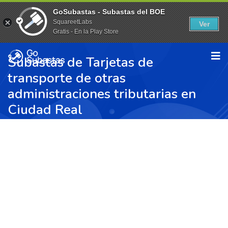
GoSubastas - Subastas del BOE
SquareetLabs
Ver
Gratis - En la Play Store
Subastas de Tarjetas de
transporte de otras
administraciones tributarias en
Ciudad Real