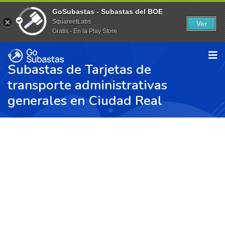
GoSubastas - Subastas del BOE
SquareetLabs
Ver
Gratis - En la Play Store
Subastas de Tarjetas de
transporte administrativas
generales en Ciudad Real