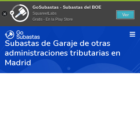
GoSubastas - Subastas del BOE
SquareetLabs
Ver
Gratis - En la Play Store
Subastas de Garaje de otras
administraciones tributarias en
Madrid