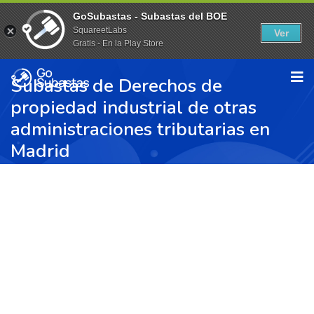
GoSubastas - Subastas del BOE
SquareetLabs
Ver
Gratis - En la Play Store
Subastas de Derechos de
propiedad industrial de otras
administraciones tributarias en
Madrid