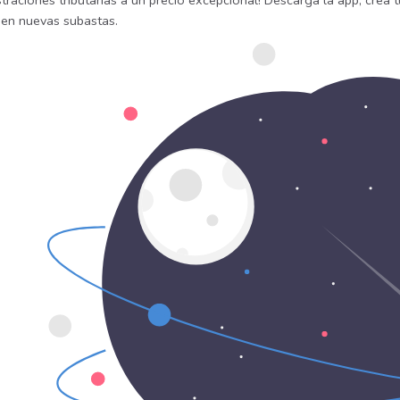
traciones tributarias a un precio excepcional! Descarga la app, crea t
uen nuevas subastas.