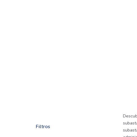
Descub
subasta
Filtros
subast