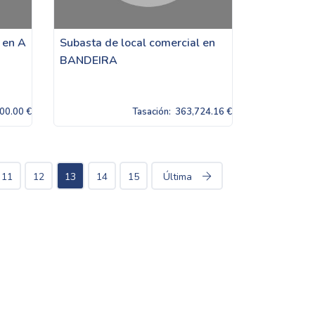
 en A
Subasta de local comercial en
BANDEIRA
00.00 €
Tasación:
363,724.16 €
11
12
13
14
15
Última