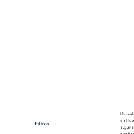
Descub
en Huel
Filtros
alguna 