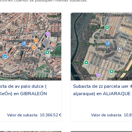
caciones cuando se publiquen nuevas subastas.
sta de av palo dulce (
Subasta de zz parcela uer 4
aleÓn) en GIBRALEÓN
aljaraque) en ALJARAQUE
Valor de subasta:
10,366.52 €
Valor de subasta:
10,8