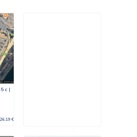
5 c (
26.19 €