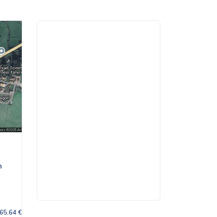
n
65.64 €