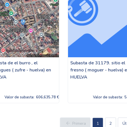
ta de el burro , el
Subasta de 31179. sitio el
gues ( zufre - huelva) en
fresno ( moguer - huelva) 
LVA
HUELVA
Valor de subasta:
606,635.78 €
Valor de subasta:
5
Primera
1
2
Úl