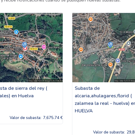
 y recibe notificaciones cuando se publiquen nuevas subastas.
ta de sierra del rey (
Subasta de
jales) en Huelva
alcaria,ahulagares,florid (
zalamea la real - huelva) e
HUELVA
Valor de subasta:
7,675.74 €
Valor de subasta:
29,8