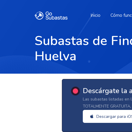
Inicio
Cómo func
Subastas de Finc
Huelva
Descárgate la 
Las subastas listadas en 
TOTALMENTE GRATUITA, d
Descargar para iO