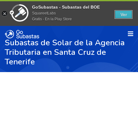
GoSubastas - Subastas del BOE
SquareetLabs
Ver
Gratis - En la Play Store
Subastas de Solar de la Agencia
Tributaria en Santa Cruz de
Tenerife