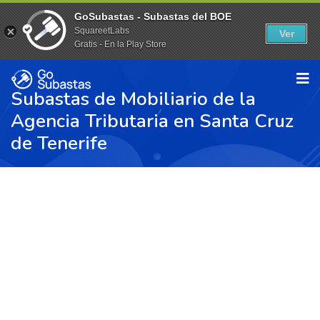
GoSubastas - Subastas del BOE
SquareetLabs
Ver
Gratis - En la Play Store
Subastas de Mobiliario de la
Agencia Tributaria en Santa Cruz
de Tenerife