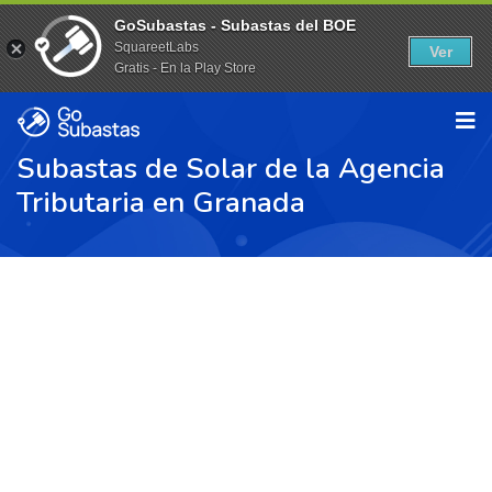
GoSubastas - Subastas del BOE
SquareetLabs
Ver
Gratis - En la Play Store
Subastas de Solar de la Agencia
Tributaria en Granada