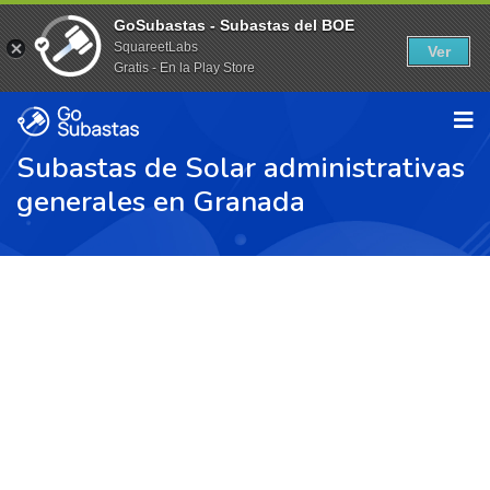
GoSubastas - Subastas del BOE
SquareetLabs
Ver
Gratis - En la Play Store
Subastas de Solar administrativas
generales en Granada