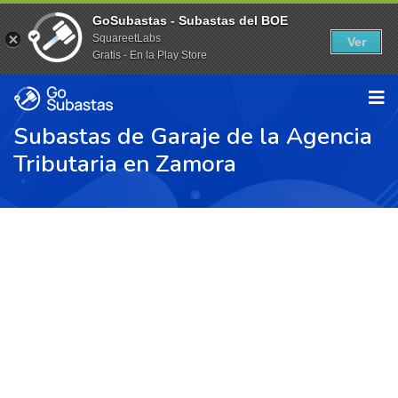
GoSubastas - Subastas del BOE
SquareetLabs
Ver
Gratis - En la Play Store
Subastas de Garaje de la Agencia
Tributaria en Zamora