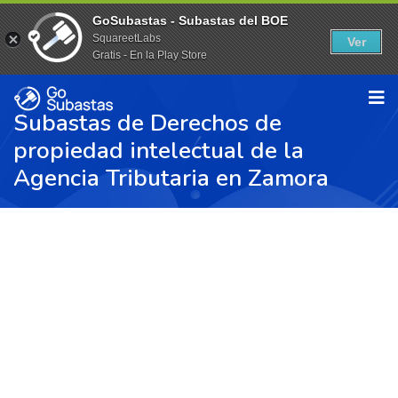
GoSubastas - Subastas del BOE
SquareetLabs
Ver
Gratis - En la Play Store
Subastas de Derechos de
propiedad intelectual de la
Agencia Tributaria en Zamora