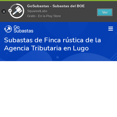
GoSubastas - Subastas del BOE
SquareetLabs
Ver
Gratis - En la Play Store
Subastas de Finca rústica de la
Agencia Tributaria en Lugo