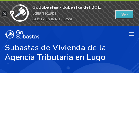
GoSubastas - Subastas del BOE
SquareetLabs
Ver
Gratis - En la Play Store
Subastas de Vivienda de la
Agencia Tributaria en Lugo