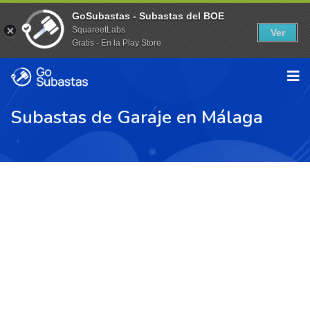
GoSubastas - Subastas del BOE
SquareetLabs
Ver
Gratis - En la Play Store
Subastas de Garaje en Málaga