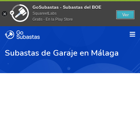
GoSubastas - Subastas del BOE
SquareetLabs
Ver
Gratis - En la Play Store
Subastas de Garaje en Málaga