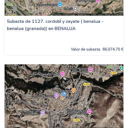
Subasta de 1127. cordobÍ y zayate ( benalua -
benalua (granada)) en BENALUA
Valor de subasta:
86,074.70 €