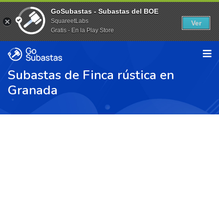
GoSubastas - Subastas del BOE
SquareetLabs
Ver
Gratis - En la Play Store
Subastas de Finca rústica en
Granada