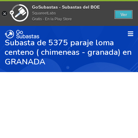
GoSubastas - Subastas del BOE
SquareetLabs
Ver
Gratis - En la Play Store
Subasta de 5375 paraje loma
centeno ( chimeneas - granada) en
GRANADA