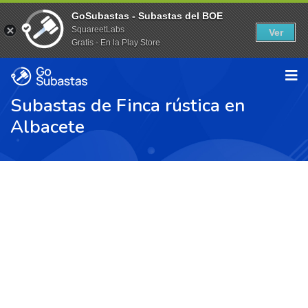
GoSubastas - Subastas del BOE
SquareetLabs
Ver
Gratis - En la Play Store
Subastas de Finca rústica en
Albacete