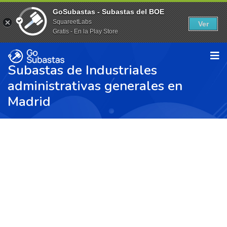
GoSubastas - Subastas del BOE
SquareetLabs
Ver
Gratis - En la Play Store
Subastas de Industriales
administrativas generales en
Madrid