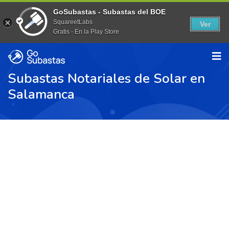
GoSubastas - Subastas del BOE
SquareetLabs
Ver
Gratis - En la Play Store
Subastas Notariales de Solar en
Salamanca