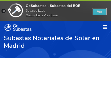
GoSubastas - Subastas del BOE
SquareetLabs
Ver
Gratis - En la Play Store
Subastas Notariales de Solar en
Madrid