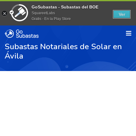
GoSubastas - Subastas del BOE
SquareetLabs
Ver
Gratis - En la Play Store
Subastas Notariales de Solar en
Ávila