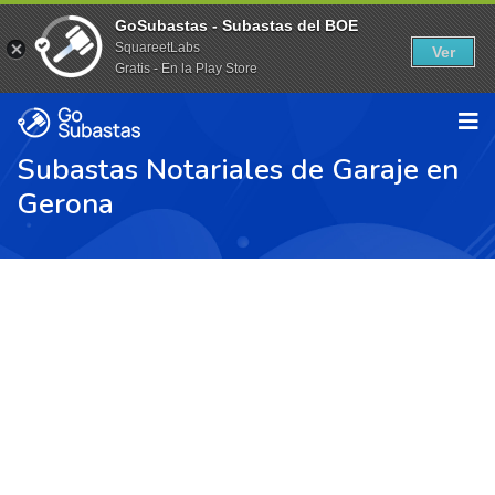
GoSubastas - Subastas del BOE
SquareetLabs
Ver
Gratis - En la Play Store
Subastas Notariales de Garaje en
Gerona