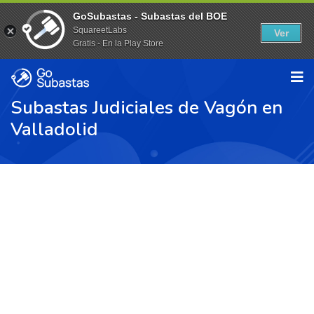
GoSubastas - Subastas del BOE
SquareetLabs
Ver
Gratis - En la Play Store
Subastas Judiciales de Vagón en
Valladolid