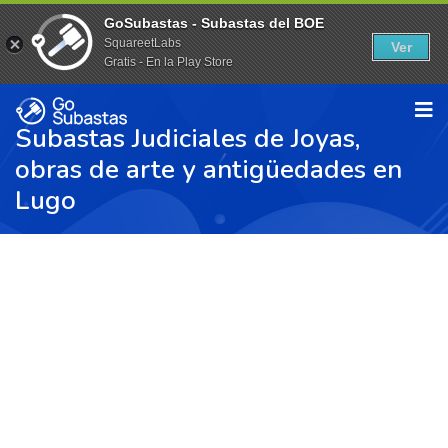
GoSubastas - Subastas del BOE
SquareetLabs
Ver
Gratis - En la Play Store
Subastas Judiciales de Joyas,
obras de arte y antigüedades en
Lugo