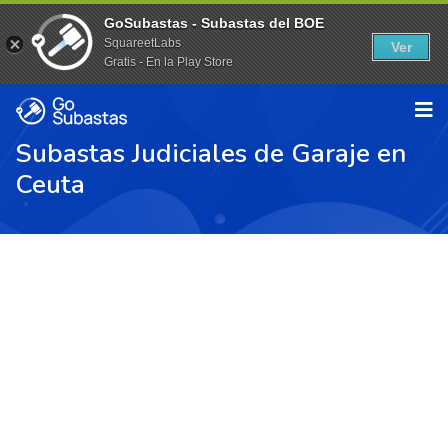
GoSubastas - Subastas del BOE
SquareetLabs
Ver
Gratis - En la Play Store
Subastas Judiciales de Garaje en
Ceuta