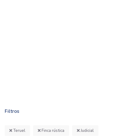
Filtros
Teruel
Finca rústica
Judicial