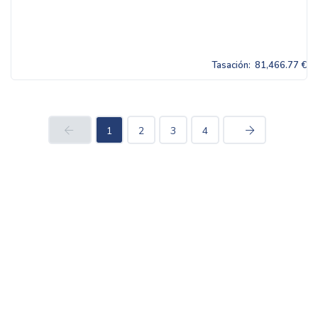
Tasación:
81,466.77 €
1
2
3
4