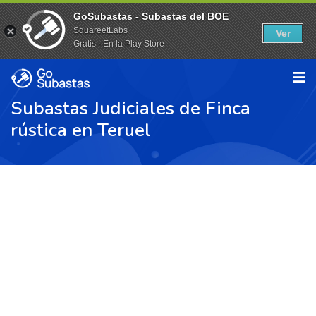
GoSubastas - Subastas del BOE
SquareetLabs
Ver
Gratis - En la Play Store
Subastas Judiciales de Finca
rústica en Teruel