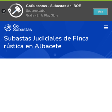
GoSubastas - Subastas del BOE
SquareetLabs
Ver
Gratis - En la Play Store
Subastas Judiciales de Finca
rústica en Albacete