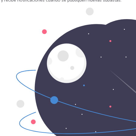
 y recibe notificaciones cuando se publiquen nuevas subastas.