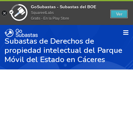
GoSubastas - Subastas del BOE
SquareetLabs
Ver
Gratis - En la Play Store
Subastas de Derechos de
propiedad intelectual del Parque
Móvil del Estado en Cáceres