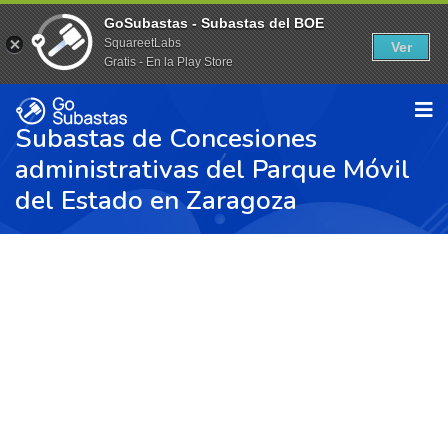
GoSubastas - Subastas del BOE
SquareetLabs
Ver
Gratis - En la Play Store
Subastas de Concesiones
administrativas del Parque Móvil
del Estado en Zaragoza