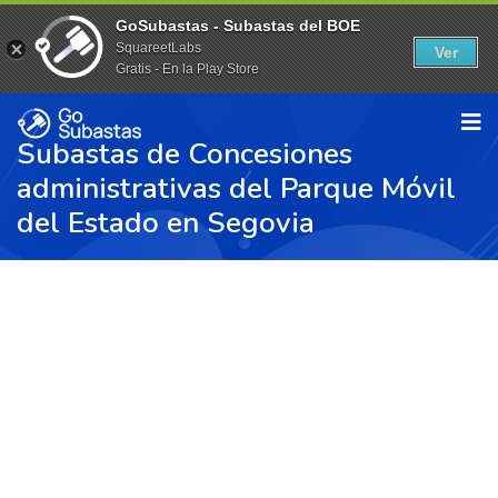
GoSubastas - Subastas del BOE
SquareetLabs
Ver
Gratis - En la Play Store
Subastas de Concesiones
administrativas del Parque Móvil
del Estado en Segovia