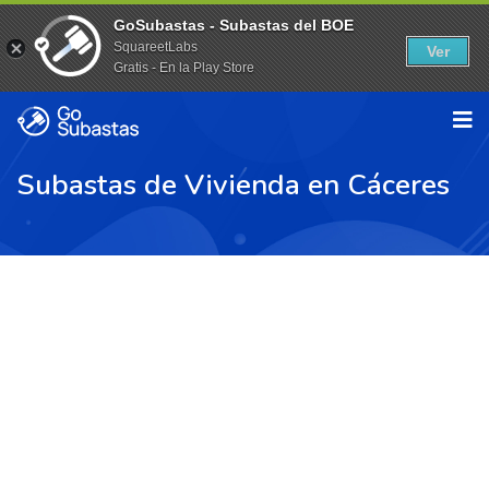
GoSubastas - Subastas del BOE
SquareetLabs
Ver
Gratis - En la Play Store
Subastas de Vivienda en Cáceres