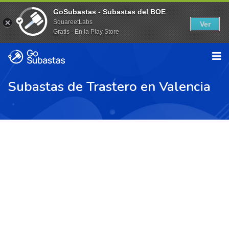
GoSubastas - Subastas del BOE
SquareetLabs
Ver
Gratis - En la Play Store
Subastas de Trastero en Valencia