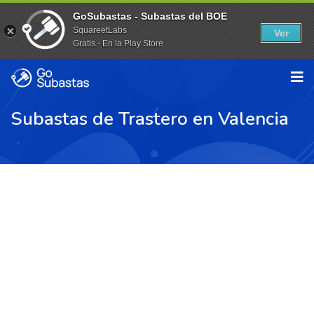
GoSubastas - Subastas del BOE
SquareetLabs
Ver
Gratis - En la Play Store
Subastas de Trastero en Valencia