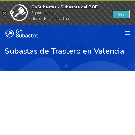
GoSubastas - Subastas del BOE
SquareetLabs
Ver
Gratis - En la Play Store
Subastas de Trastero en Valencia